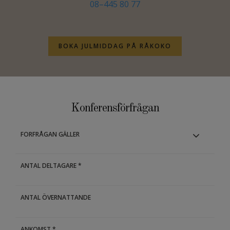
08–445 80 77
BOKA JULMIDDAG PÅ RÅKOKO
Konferensförfrågan