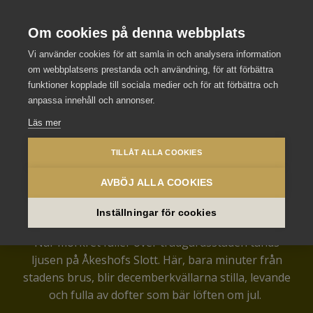
Stockholm Meeting Selection
Se våra andra slott och hotell
Om cookies på denna webbplats
Vi använder cookies för att samla in och analysera information
om webbplatsens prestanda och användning, för att förbättra
funktioner kopplade till sociala medier och för att förbättra och
anpassa innehåll och annonser.
Läs mer
TILLÅT ALLA COOKIES
AVBÖJ ALLA COOKIES
Jul på Åkeshofs Slott
Inställningar för cookies
När mörkret faller över trädgårdsstaden tänds
ljusen på Åkeshofs Slott. Här, bara minuter från
stadens brus, blir decemberkvällarna stilla, levande
och fulla av dofter som bär löften om jul.