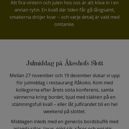
Att fira vintern och julen hos oss är att kliva in i en
annan rytm. En kväll där tiden får gå långsamt,
smakerna dröjer kvar – och varje detalj är vald med
omtanke.
Julmiddag på Åkeshofs Slott
Mellan 27 november och 19 december dukar vi upp
för julmiddag i restaurang Råkoko. Kom med
kollegorna efter årets sista konferens, samla
vännerna kring bordet, bjud med släkten på en
stämningsfull kväll – eller låt julfirandet bli en hel
weekend på slottet.
Middagen inleds med en generös bordsbuffé med
inlagda sillar, laxar, rökt sik, såser och potatis –