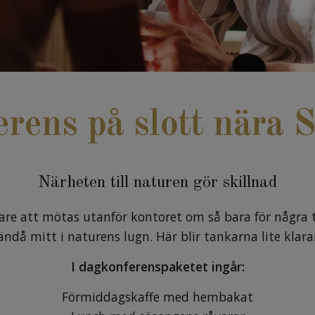
rens på slott nära 
Närheten till naturen gör skillnad
are att mötas utanför kontoret om så bara för några ti
ndå mitt i naturens lugn. Här blir tankarna lite klarare
I dagkonferenspaketet ingår:
Förmiddagskaffe med hembakat