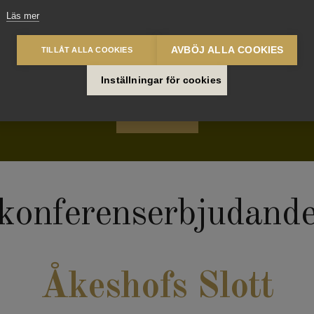
Läs mer
AVBÖJ ALLA COOKIES
TILLÅT ALLA COOKIES
 att kontakta oss genom våra formulär så godkänner du vår
integrit
Inställningar för cookies
SKICKA
 konferenserbjudande
Åkeshofs Slott