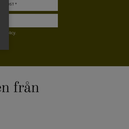
etspolicy
.
n från