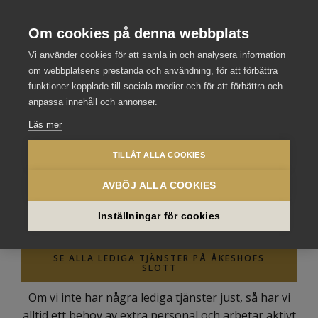
Stockholm Meeting Selection
Se våra andra slott och hotell
Om cookies på denna webbplats
Vi använder cookies för att samla in och analysera information
om webbplatsens prestanda och användning, för att förbättra
funktioner kopplade till sociala medier och för att förbättra och
anpassa innehåll och annonser.
Läs mer
TILLÅT ALLA COOKIES
AVBÖJ ALLA COOKIES
Vill du jobba med oss på Åkeshofs Slott?
Inställningar för cookies
SE ALLA LEDIGA TJÄNSTER PÅ ÅKESHOFS
SLOTT
Om vi inte har några lediga tjänster just, så har vi
alltid ett behov av extra personal och arbetar aktivt