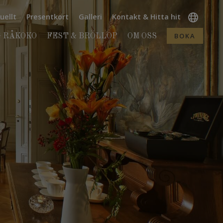
uellt
Presentkort
Galleri
Kontakt & Hitta hit
BOKA
 RÅKOKO
FEST & BRÖLLOP
OM OSS