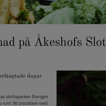
ad på Åkeshofs Slo
terlängtade dagar
las slottsparken återigen
u runt 30 utställare med