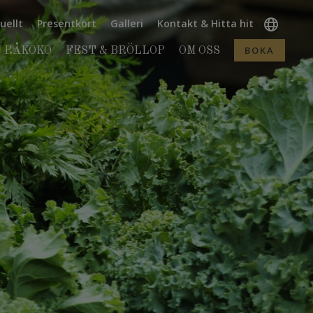
uellt
Presentkort
Galleri
Kontakt & Hitta hit
BOKA
 RÅKOKO
FEST & BRÖLLOP
OM OSS