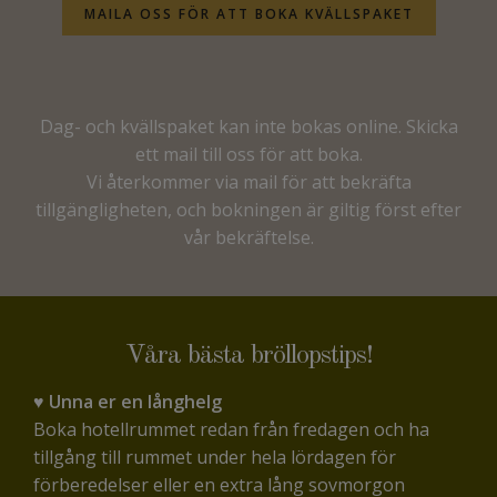
MAILA OSS FÖR ATT BOKA KVÄLLSPAKET
Dag- och kvällspaket kan inte bokas online. Skicka
ett mail till oss för att boka.
Vi återkommer via mail för att bekräfta
tillgängligheten, och bokningen är giltig först efter
vår bekräftelse.
Våra bästa bröllopstips!
♥ Unna er en långhelg
Boka hotellrummet redan från fredagen och ha
tillgång till rummet under hela lördagen för
förberedelser eller en extra lång sovmorgon