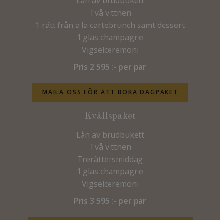
Lån av brudbukett
Två vittnen
1 rätt från a la cartebrunch samt dessert
1 glas champagne
Vigselceremoni
Pris 2 595 :- per par
MAILA OSS FÖR ATT BOKA DAGPAKET
Kvällspaket
Lån av brudbukett
Två vittnen
Trerättersmiddag
1 glas champagne
Vigselceremoni
Pris 3 595 :- per par