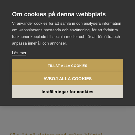
Stockholm Meeting Selection
Se våra andra slott och hotell
Om cookies på denna webbplats
Vi använder cookies för att samla in och analysera information
om webbplatsens prestanda och användning, för att förbättra
funktioner kopplade till sociala medier och för att förbättra och
anpassa innehåll och annonser.
Läs mer
TILLÅT ALLA COOKIES
AVBÖJ ALLA COOKIES
Länge leve kärleken!
Inställningar för cookies
Håll utkik efter nästa datum